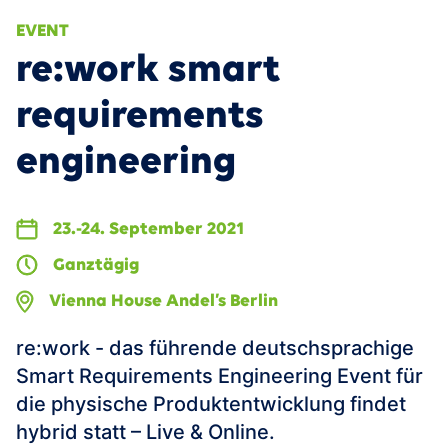
VEREINBAREN
Data Fabric
EVENT
Smart Services & Predictive Maintenance
re:work smart
AI/ML
360° Supply Chain
Events
requirements
Smart Product Portfolio Management
News
engineering
Karriere
Kontakt
23.-24. September 2021
Ganztägig
EN
Vienna House Andel’s Berlin
re:work - das führende deutschsprachige
Smart Requirements Engineering Event für
die physische Produktentwicklung findet
hybrid statt – Live & Online.