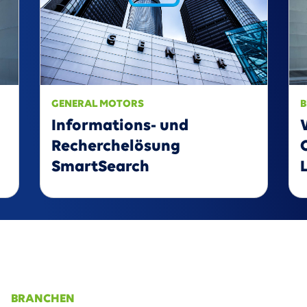
GENERAL MOTORS
B
Informations- und
Recherchelösung
SmartSearch
BRANCHEN