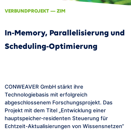
VEREINBAREN
Data Fabric
VERBUNDPROJEKT — ZIM
Smart Services & Predictive Maintenance
AI/ML
360° Supply Chain
Events
In-Memory, Parallelisierung und
Smart Product Portfolio Management
News
Scheduling-Optimierung
Karriere
Kontakt
EN
CONWEAVER GmbH stärkt ihre
Technologiebasis mit erfolgreich
abgeschlossenem Forschungsprojekt. Das
Projekt mit dem Titel „Entwicklung einer
hauptspeicher-residenten Steuerung für
Echtzeit-Aktualisierungen von Wissensnetzen“